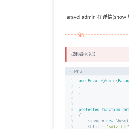
laravel admin 在详情
控制器中添加
Php
1
use
Encore
\
Admin
\
Faca
2
.
3
.
4
.
5
6
protected
function
de
7
{
8
    $show = 
new
 Show(
9
    $html = 
'<div id=