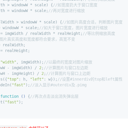
dth > windowW * scale) {
//如宽度扔大于窗口宽度
dth = windowW * scale;
//再对宽度进行缩放
alWidth > windowW * scale) {
//如图片高度合适，判断图片宽度
= windowW * scale;
//如大于窗口宽度，图片宽度进行缩放
 = imgWidth / realWidth * realHeight;
//等比例缩放高度
果图片真实高度和宽度都符合要求，高宽不变
= realWidth;
 = realHeight;
(
"width"
, imgWidth);
//以最终的宽度对图片缩放
owW - imgWidth) / 
2
;
//计算图片与窗口左边距
owH - imgHeight) / 
2
;
//计算图片与窗口上边距
ss({
"top"
: h, 
"left"
: w});
//设置#innerdiv的top和left属性
adeIn(
"fast"
);
//淡入显示#outerdiv及.pimg
(
function
 (
) 
{
//再次点击淡出消失弹出层
ut(
"fast"
);