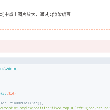
(show 类)中点击图片放大，通过jQ渲染编写
des
\
Admin
;
tail
($id)
User::findOrFail($id));
"outerdiv" style="position:fixed;top:0;left:0;background