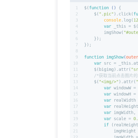
1
$(
function
 (
) 
{
2
    $(
".pic"
).click(
f
3
console
.log(
1
4
var
 _this = $
5
        imgShow(
"#out
6
    });
7
});
8
9
function
imgShow
(
oute
10
var
 src = _this.a
11
    $(bigimg).attr(
"s
12
/*获取当前点击图片
13
    $(
"<img/>"
).attr(
14
var
 windowW =
15
var
 windowH =
16
var
 realWidth
17
var
 realHeigh
18
var
 imgWidth,
19
var
 scale = 
0
20
if
 (realHeigh
21
            imgHeight
22
            imgWidth 