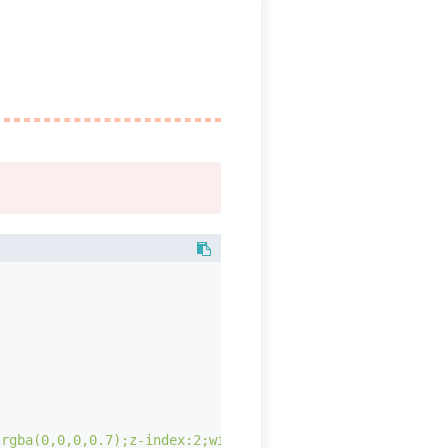
:rgba(0,0,0,0.7);z-index:2;width:100%;height:100%;displa