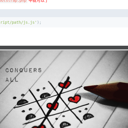
ootstrap.php
中就可以了
cript/path/js.js'
);