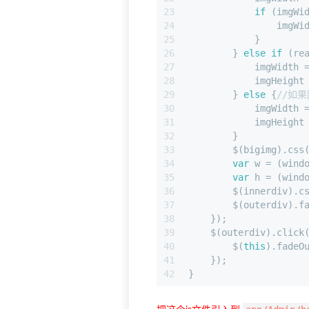
23
if
 (imgWi
24
                imgWi
25
            }
26
        } 
else
if
 (re
27
            imgWidth 
28
            imgHeight
29
        } 
else
 {
//如
30
            imgWidth 
31
            imgHeight
32
        }
33
        $(bigimg).css
34
var
 w = (wind
35
var
 h = (wind
36
        $(innerdiv).c
37
        $(outerdiv).f
38
    });
39
    $(outerdiv).click
40
        $(
this
).fadeO
41
    });
42
}