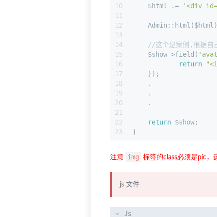
10
    $html .= 
'<div id
11
12
    Admin::html($html
13
14
//这个是案例,根据自
15
    $show->field(
'ava
16
return
"<
17
    });
18
    .
19
    .
20
    .
21
22
return
 $show;
23
}
img
注意
标签的class必须是pic
js 文件
Js