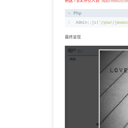
app/Admin/b
把这个js文件引入到
Php
1
Admin::js(
'/your/javas
最终呈现