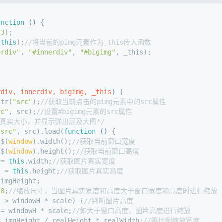
unction
 (
) 
{
23
);
(
this
);
//将当前的pimg元素作为_this传入函数
erdiv"
, 
"#innerdiv"
, 
"#bigimg"
, _this);
rdiv, innerdiv, bigimg, _this
) 
{
ttr(
"src"
);
//获取当前点击的pimg元素中的src属性
rc"
, src);
//设置#bigimg元素的src属性
的真实大小，并显示弹出层及大图*/
"src"
, src).load(
function
 (
) 
{
 $(
window
).width();
//获取当前窗口宽度
 $(
window
).height();
//获取当前窗口高度
 = 
this
.width;
//获取图片真实宽度
t = 
this
.height;
//获取图片真实高度
 imgHeight;
.8
;
//缩放尺寸，当图片真实宽度和高度大于窗口宽度和高度时进行缩放
t > windowH * scale) {
//判断图片高度
 = windowH * scale;
//如大于窗口高度，图片高度进行缩放
= imgHeight / realHeight * realWidth;
//等比例缩放宽度