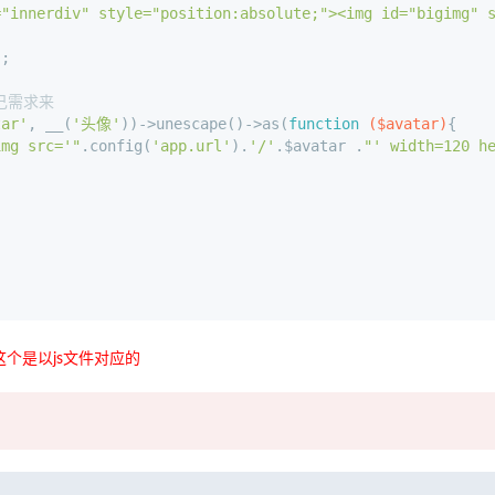
="innerdiv" style="position:absolute;"><img id="bigimg" 
);
己需求来
tar'
, __(
'头像'
))->unescape()->as(
function
($avatar)
{
img src='"
.config(
'app.url'
).
'/'
.$avatar .
"' width=120 h
，这个是以js文件对应的